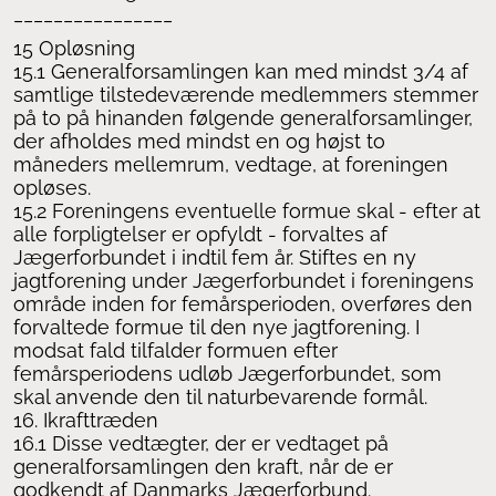
________________
15 Opløsning
15.1 Generalforsamlingen kan med mindst 3/4 af
samtlige tilstedeværende medlemmers stemmer
på to på hinanden følgende generalforsamlinger,
der afholdes med mindst en og højst to
måneders mellemrum, vedtage, at foreningen
opløses.
15.2 Foreningens eventuelle formue skal - efter at
alle forpligtelser er opfyldt - forvaltes af
Jægerforbundet i indtil fem år. Stiftes en ny
jagtforening under Jægerforbundet i foreningens
område inden for femårsperioden, overføres den
forvaltede formue til den nye jagtforening. I
modsat fald tilfalder formuen efter
femårsperiodens udløb Jægerforbundet, som
skal anvende den til naturbevarende formål.
16. Ikrafttræden
16.1 Disse vedtægter, der er vedtaget på
generalforsamlingen den kraft, når de er
godkendt af Danmarks Jægerforbund.