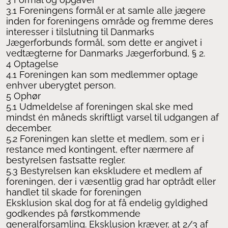
3.1 Foreningens formål er at samle alle jægere
inden for foreningens område og fremme deres
interesser i tilslutning til Danmarks
Jægerforbunds formål, som dette er angivet i
vedtægterne for Danmarks Jægerforbund, § 2.
4 Optagelse
4.1 Foreningen kan som medlemmer optage
enhver uberygtet person.
5 Ophør
5.1 Udmeldelse af foreningen skal ske med
mindst én måneds skriftligt varsel til udgangen af
december.
5.2 Foreningen kan slette et medlem, som er i
restance med kontingent, efter nærmere af
bestyrelsen fastsatte regler.
5.3 Bestyrelsen kan ekskludere et medlem af
foreningen, der i væsentlig grad har optrådt eller
handlet til skade for foreningen
Eksklusion skal dog for at få endelig gyldighed
godkendes på førstkommende
generalforsamling. Eksklusion kræver, at 2/3 af