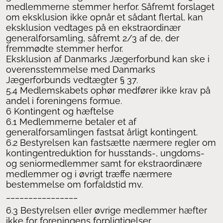
medlemmerne stemmer herfor. Såfremt forslaget
om eksklusion ikke opnår et sådant flertal, kan
eksklusion vedtages på en ekstraordinær
generalforsamling, såfremt 2/3 af de, der
fremmødte stemmer herfor.
Eksklusion af Danmarks Jægerforbund kan ske i
overensstemmelse med Danmarks
Jægerforbunds vedtægter § 37.
5.4 Medlemskabets ophør medfører ikke krav på
andel i foreningens formue.
6 Kontingent og hæftelse
6.1 Medlemmerne betaler et af
generalforsamlingen fastsat årligt kontingent.
6.2 Bestyrelsen kan fastsætte nærmere regler om
kontingentreduktion for husstands-, ungdoms-
og seniormedlemmer samt for ekstraordinære
medlemmer og i øvrigt træffe nærmere
bestemmelse om forfaldstid mv.
________________
6.3 Bestyrelsen eller øvrige medlemmer hæfter
ikke for foreningens forpligtigelser.