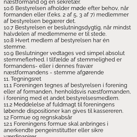
næstformand og en sekretær.
10.6 Bestyrelsen afholder møde efter behov, når
formanden eller (f.eks. 2 af 5, 3 af 7) medlemmer
af bestyrelsen begærer det.
10.7 Bestyrelsen er beslutningsdygtig, når mindst
halvdelen af medlemmerne er til stede.
10.8 Hvert medlem af bestyrelsen har én
stemme.
10.9 Beslutninger vedtages ved simpel absolut
stemmeflerhed. I tilfælde af stemmelighed er
formandens- eller i dennes fravær
næstformandens - stemme afgørende
11. Tegningsret
11.1 Foreningen tegnes af bestyrelsen i forening
eller af formanden, henholdsvis næstformanden,
i forening med et andet bestyrelsesmedlem.
11.2 Meddelelse af fuldmagt til foreningens
løbende dispositioner kan gives til kassereren.
12 Formue og regnskabsår
12.1 Foreningens formue skal anbringes i
anerkendte pengeinstitutter eller sikre
værdipapirer.