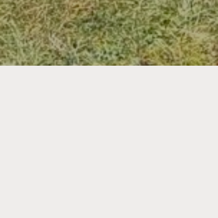
Nyheder fra Thyregod-Vester
Jagtforening
Træning med riffel i Risbjerg
04. jul. 2026
Så er der igen mulighed for at komme ud og
træne med sin riffel i Risbjerg, både på 100 meter